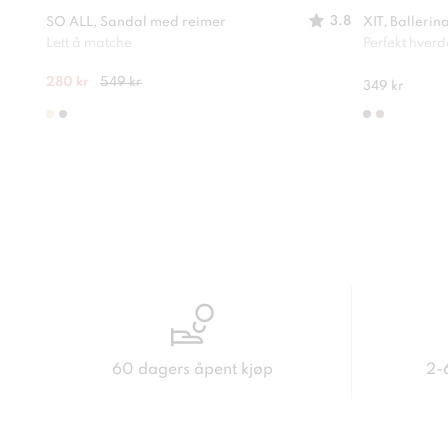
3.8
SO ALL, Sandal med reimer
XIT, Ballerin
Lett å matche
Perfekt hver
280 kr
549 kr
349 kr
60 dagers åpent kjøp
2-