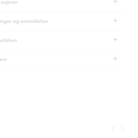
+
kasjoner
+
inger og anmeldelser
+
butikken
+
ent