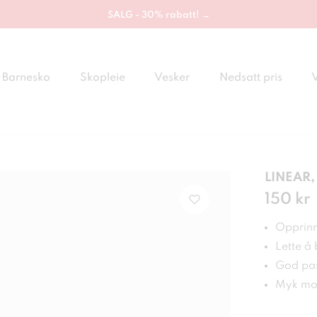
SALG - 30% rabatt! →
Barnesko
Skopleie
Vesker
Nedsatt pris
LINEAR, 
Pris
150 kr
:
150
Opprinne
Lette å
God pa
Myk mot