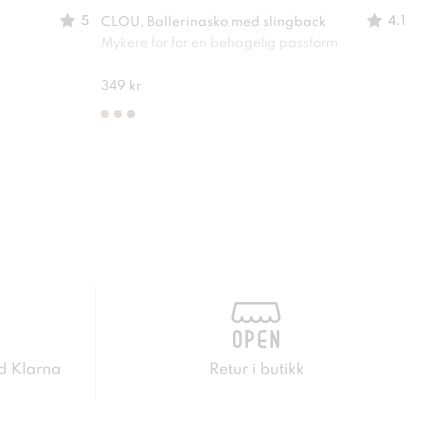
5
4.1
CLOU, Ballerinasko med slingback
CLOU
Mykere for for en behagelig passform
En sk
349 kr
249 
d Klarna
Retur i butikk