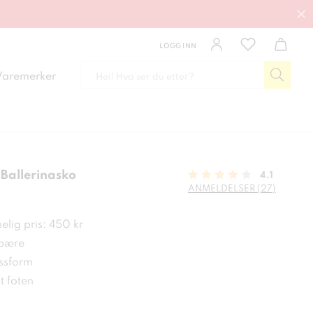
LOGG INN
Varemerker
Ballerinasko
4.1
ANMELDELSER (27)
 kr
lig pris: 450 kr
 bære
ssform
 foten