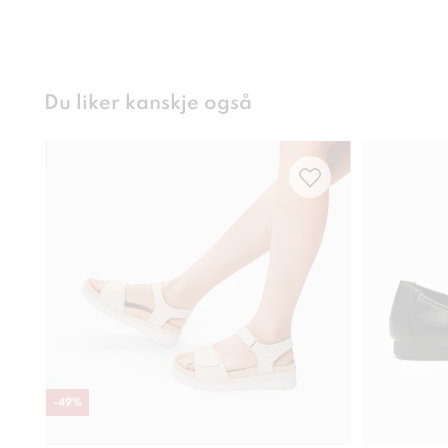
Du liker kanskje også
-
49
%