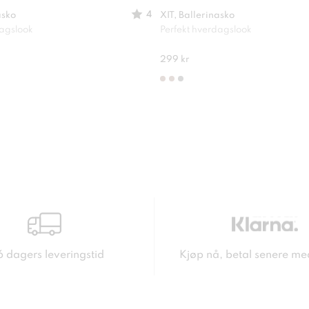
4
asko
XIT, Ballerinasko
dagslook
Perfekt hverdagslook
299 kr
6 dagers leveringstid
Kjøp nå, betal senere me