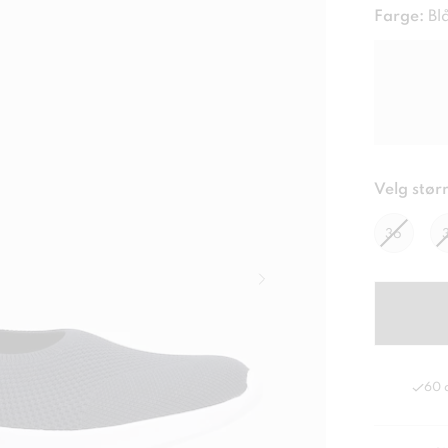
Farge:
Bl
Velg størr
36
60 