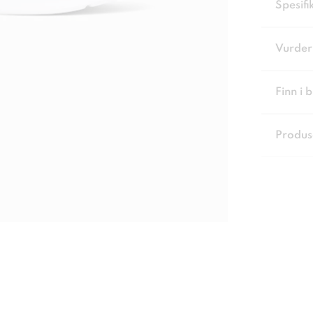
Spesifi
Vurder
Finn i 
Produs