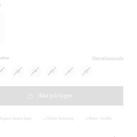
å
else
Størrelsesguide
37
38
39
40
41
42
Ikke på lager
dagers åpent kjøp
Sikker betaling
Retur i butikk