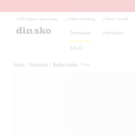
60 dagers åpent kjøp
Sikker betaling
Retur i butikk
Damesko
Herresko
SALG
Hjem
Damesko
Ballerinasko
Bea