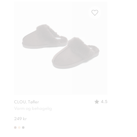
4.5
CLOU, Tøfler
Varm og behagelig
249 kr