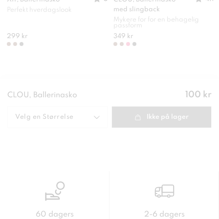
med slingback
Perfekt hverdagslook
Mykere for for en behagelig
passform
299 kr
349 kr
Pris
:
100 kr
CLOU, Ballerinasko
100 kr
Velg en
Størrelse
Ikke på lager
60 dagers
2-6 dagers