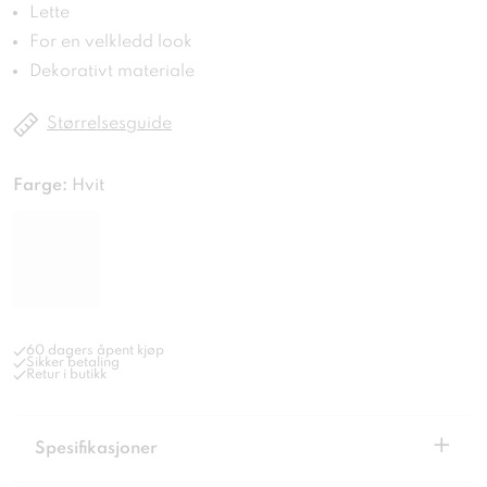
Lette
For en velkledd look
Dekorativt materiale
Størrelsesguide
Farge:
Hvit
60 dagers åpent kjøp
Sikker betaling
Retur i butikk
+
Spesifikasjoner