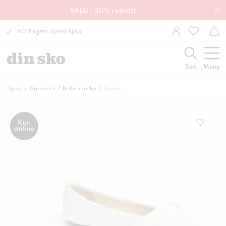
SALG - 30% rabatt! →
60 dagers åpent kjøp
Søk
Meny
Hjem
Damesko
Ballerinasko
Jasmin
Kun
online