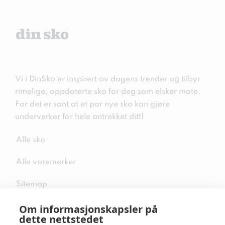
Vi i DinSko er inspirert av dagens trender og tilbyr
rimelige, oppdaterte sko for deg som elsker mote.
For det er sant at et par nye sko kan gjøre
underverker for hele antrekket ditt!
Alle sko
Alle varemerker
Sitemap
Om informasjonskapsler på
dette nettstedet