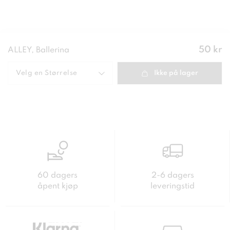
Pris
:
50 kr
ALLEY, Ballerina
50 kr
Velg en
Størrelse
Ikke på lager
60 dagers
2-6 dagers
åpent kjøp
leveringstid