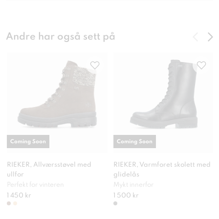
Andre har også sett på
Coming Soon
Coming Soon
RIEKER, Allværsstøvel med
RIEKER, Varmforet skolett med
ullfor
glidelås
Perfekt for vinteren
Mykt innerfor
1 450 kr
1 500 kr