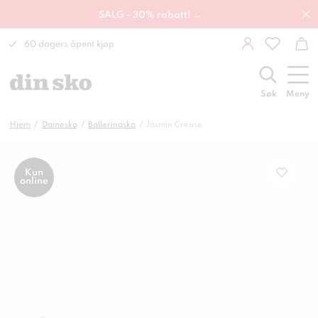
SALG - 30% rabatt! →
60 dagers åpent kjøp
Søk
Meny
Hjem
Damesko
Ballerinasko
Jasmin Crease
Kun
online