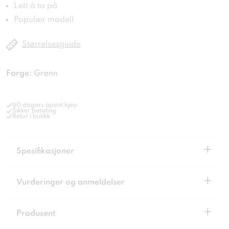
Lett å ta på
Populær modell
Størrelsesguide
Farge:
Grønn
60 dagers åpent kjøp
Sikker betaling
Retur i butikk
+
Spesifikasjoner
+
Vurderinger og anmeldelser
+
Produsent