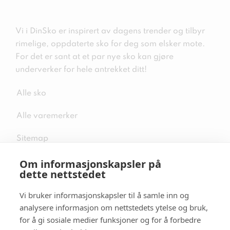
Vi i DinSko er inspirert av dagens trender og tilbyr
rimelige, oppdaterte sko for deg som elsker mote.
For det er sant at et par nye sko kan gjøre
underverker for hele antrekket ditt!
Alle sko
Alle varemerker
Sitemap
Om informasjonskapsler på
dette nettstedet
Vi bruker informasjonskapsler til å samle inn og
Følg oss i sosiale medier
analysere informasjon om nettstedets ytelse og bruk,
for å gi sosiale medier funksjoner og for å forbedre