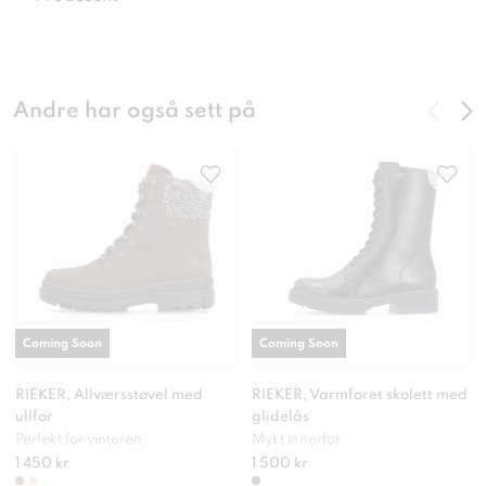
Andre har også sett på
Coming Soon
Coming Soon
RIEKER, Allværsstøvel med
RIEKER, Varmforet skolett med
ullfor
glidelås
Perfekt for vinteren
Mykt innerfor
1 450 kr
1 500 kr