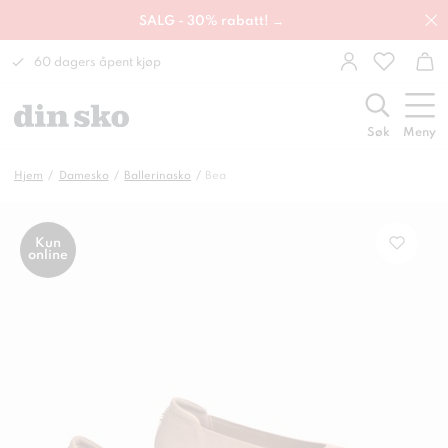
SALG - 30% rabatt! →
60 dagers åpent kjøp
Søk
Meny
Hjem
Damesko
Ballerinasko
Bea
Kun
online