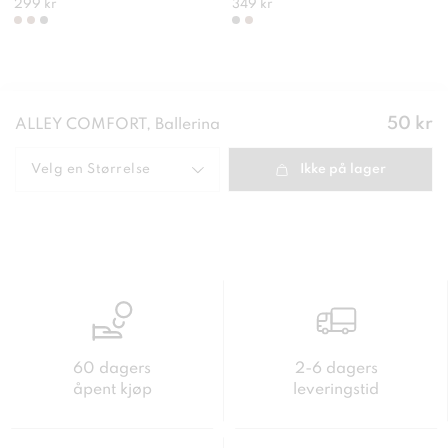
299 kr
349 kr
Pris
:
50 kr
ALLEY COMFORT, Ballerina
50 kr
Velg en
Størrelse
Ikke på lager
60 dagers
2-6 dagers
åpent kjøp
leveringstid