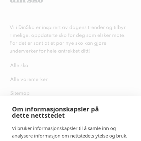
Vi i DinSko er inspirert av dagens trender og tilbyr
rimelige, oppdaterte sko for deg som elsker mote.
For det er sant at et par nye sko kan gjøre
underverker for hele antrekket ditt!
Alle sko
Alle varemerker
Sitemap
Om informasjonskapsler på
dette nettstedet
Vi bruker informasjonskapsler til å samle inn og
Følg oss i sosiale medier
analysere informasjon om nettstedets ytelse og bruk,