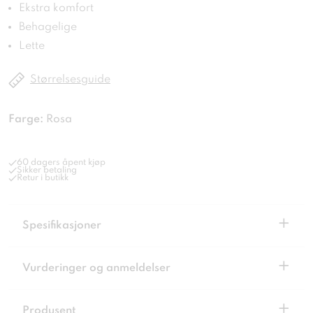
Ekstra komfort
Behagelige
Lette
Størrelsesguide
Farge:
Rosa
60 dagers åpent kjøp
Sikker betaling
Retur i butikk
+
Spesifikasjoner
+
Vurderinger og anmeldelser
+
Produsent