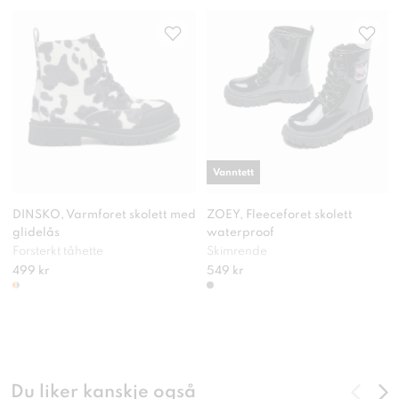
Vanntett
DINSKO, Varmforet skolett med
ZOEY, Fleeceforet skolett
glidelås
waterproof
Forsterkt tåhette
Skimrende
499 kr
549 kr
Du liker kanskje også