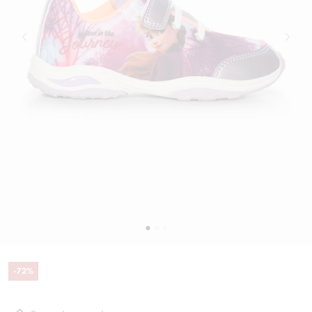
-
72
%