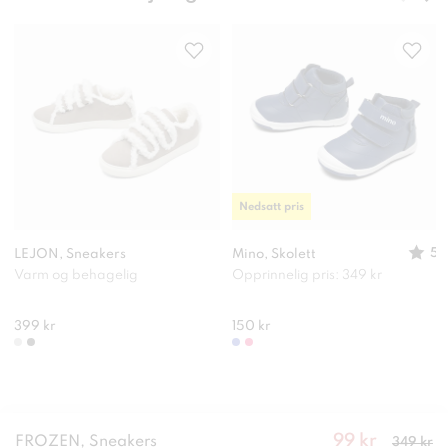
Nedsatt pris
5
LEJON, Sneakers
Mino, Skolett
Varm og behagelig
Opprinnelig pris: 349 kr
399 kr
150 kr
99 kr
Nåværend
FROZEN, Sneakers
349 kr