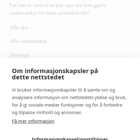
For det er sant at et par nye sko kan gjøre
underverker for hele antrekket ditt!
Alle sko
Alle varemerker
Sitemap
Om informasjonskapsler på
dette nettstedet
Vi bruker informasjonskapsler til å samle inn og
Følg oss i sosiale medier
analysere informasjon om nettstedets ytelse og bruk,
for å gi sosiale medier funksjoner og for å forbedre
og tilpasse innhold og annonser.
Få mer informasjon
Informasjonskapselinnstillinger