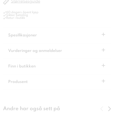
Størrelsesguide
60 dagers åpent kjøp
Sikker betaling
Retur i butikk
+
Spesifikasjoner
+
Vurderinger og anmeldelser
+
Finn i butikken
+
Produsent
Andre har også sett på