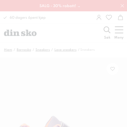
SALG - 30% rabatt! →
60 dagers åpent kjøp
Søk
Meny
Hjem
Barnesko
Sneakers
Lave sneakers
Sneakers