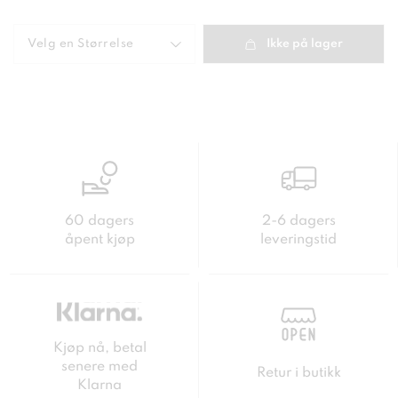
e pris
:
99
kr
Forrige
pris
:
349 kr
Velg en
Størrelse
Ikke på lager
60 dagers
2-6 dagers
åpent kjøp
leveringstid
Kjøp nå, betal
senere med
Retur i butikk
Klarna