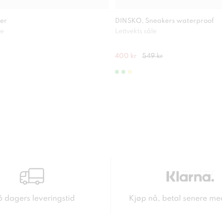
er
DINSKO, Sneakers waterproof
le
Lettvekts såle
400 kr
549 kr
6 dagers leveringstid
Kjøp nå, betal senere me