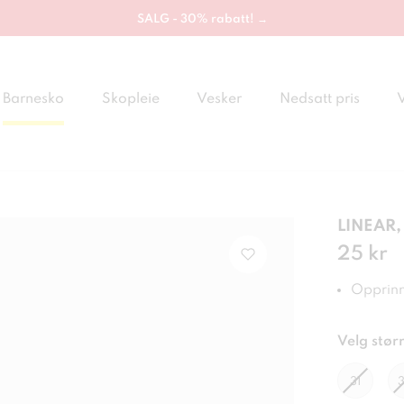
SALG - 30% rabatt! →
Barnesko
Skopleie
Vesker
Nedsatt pris
LINEAR, 
Pris
25 kr
:
25 
Opprinne
Velg størr
31