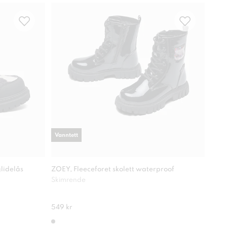
Vanntett
lidelås
ZOEY, Fleeceforet skolett waterproof
LINE
Skimrende
Varm
549 kr
299 