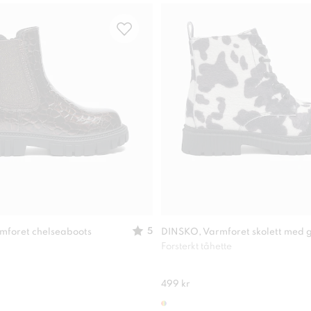
5
mforet chelseaboots
DINSKO, Varmforet skolett med g
Forsterkt tåhette
499 kr