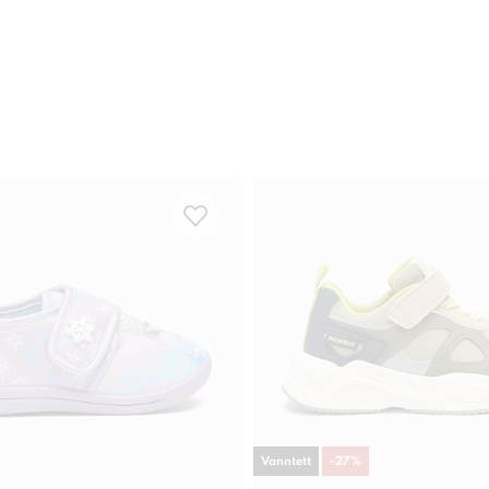
Vanntett
-
27
%