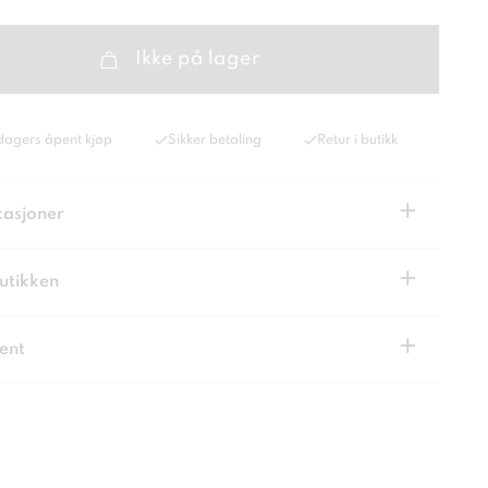
Ikke på lager
dagers åpent kjøp
Sikker betaling
Retur i butikk
+
kasjoner
+
butikken
+
ent