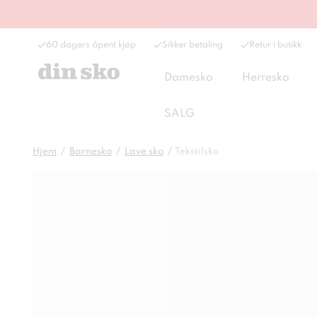
60 dagers åpent kjøp
Sikker betaling
Retur i butikk
Damesko
Herresko
SALG
Hjem
Barnesko
Lave sko
Tekstilsko