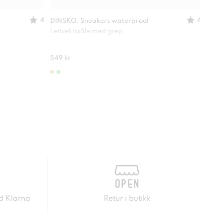
4
4
DINSKO, Sneakers waterproof
Mino
Lettvektssåle med grep
Oppr
549 kr
150 
d Klarna
Retur i butikk