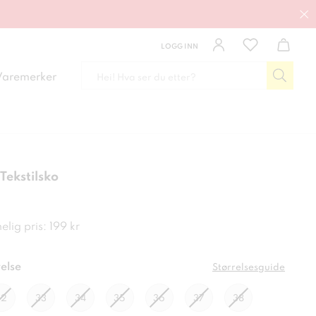
LOGG INN
Varemerker
Tekstilsko
kr
lig pris: 199 kr
else
Størrelsesguide
32
33
34
35
36
37
38