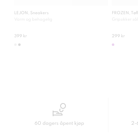
LEJON, Sneakers
FROZEN, Tøfl
Varm og behagelig
Gripsikker så
399 kr
299 kr
60 dagers åpent kjøp
2-