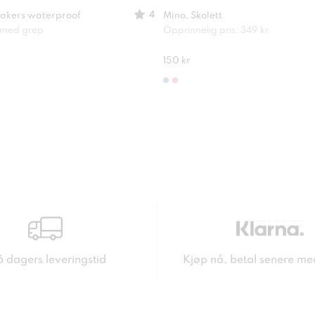
4
akers waterproof
Mino, Skolett
e med grep
Opprinnelig pris: 349 kr
150 kr
6 dagers leveringstid
Kjøp nå, betal senere me