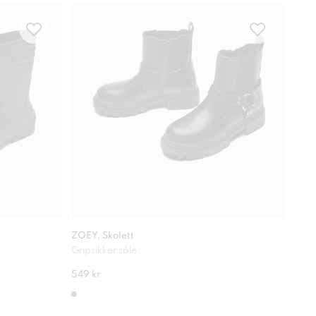
ZOEY, Skolett
ZOEY
Gripsikker såle
Kule
549 kr
549 