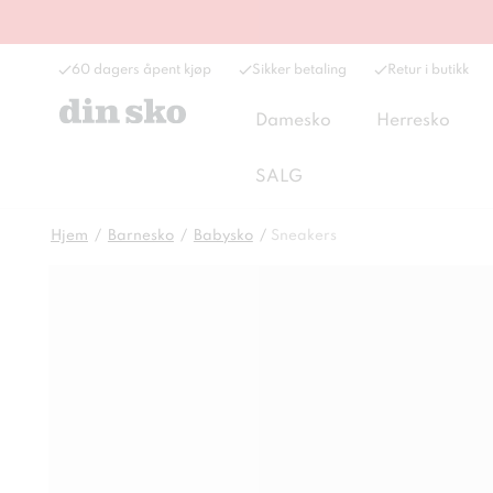
60 dagers åpent kjøp
Sikker betaling
Retur i butikk
Damesko
Herresko
SALG
Hjem
Barnesko
Babysko
Sneakers