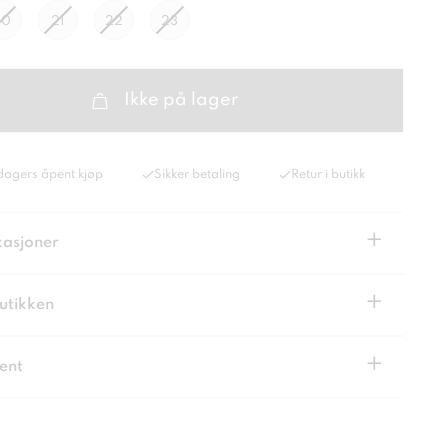
20
21
22
23
Ikke på lager
dagers åpent kjøp
Sikker betaling
Retur i butikk
+
kasjoner
+
butikken
+
ent