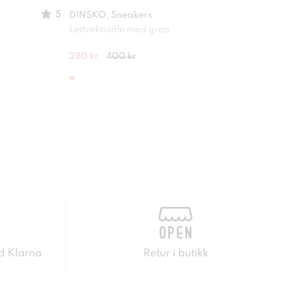
5
DINSKO, Sneakers
DINS
Lettvektssåle med grep
Lettv
280 kr
400 kr
400 
d Klarna
Retur i butikk