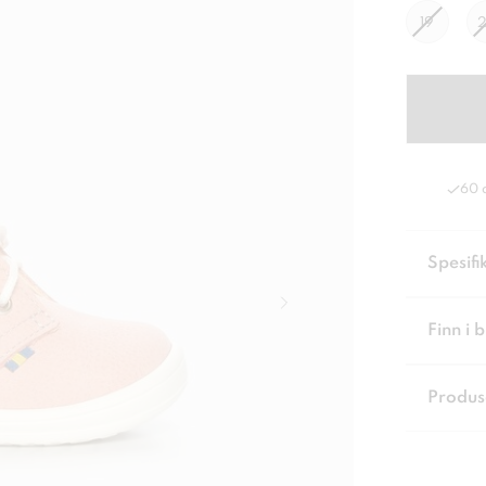
19
60 
Spesifi
Finn i 
Produs