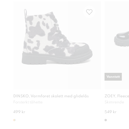
Vanntett
DINSKO, Varmforet skolett med glidelås
ZOEY, Fleece
Forsterkt tåhette
Skimrende
499 kr
549 kr