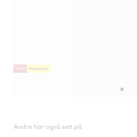
-
54
%
Nedsatt pris
Andre har også sett på