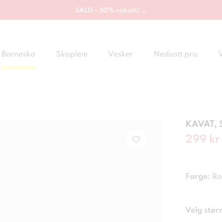
SALG - 30% rabatt! →
Barnesko
Skopleie
Vesker
Nedsatt pris
KAVAT, 
Nåværen
299 kr
Farge:
Ro
Velg størr